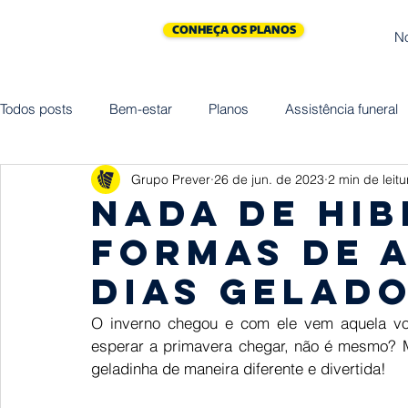
CONHEÇA OS PLANOS
N
Todos posts
Bem-estar
Planos
Assistência funeral
Grupo Prever
26 de jun. de 2023
2 min de leitu
Cliniprev
Cremação
Assistências
Saúde
Nada de hib
formas de 
Maternidade
Vida
Homenagem
Empreended
dias gelad
O inverno chegou e com ele vem aquela vo
esperar a primavera chegar, não é mesmo? 
geladinha de maneira diferente e divertida!  