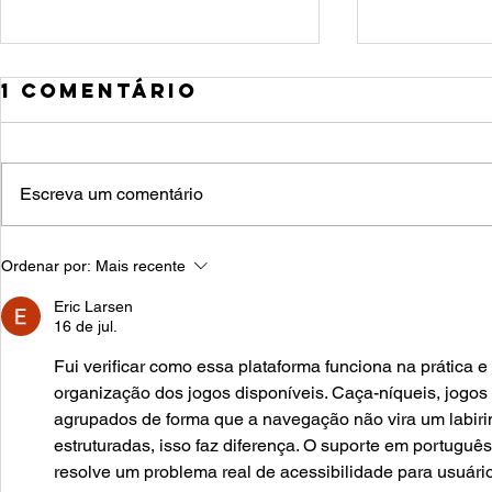
1 comentário
Escreva um comentário
Apose
Ordenar por:
Mais recente
10 formas de
o mel
estimular o
Eric Larsen
momen
16 de jul.
desenvolvimento
começ
infantil
Fui verificar como essa plataforma funciona na prática 
plane
organização dos jogos disponíveis. Caça-níqueis, jogos 
agora
agrupados de forma que a navegação não vira um labirin
estruturadas, isso faz diferença. O suporte em portugu
resolve um problema real de acessibilidade para usuário