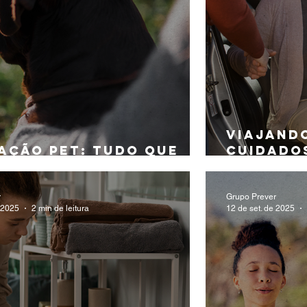
Viajand
ação Pet: tudo que
cuidado
 precisa saber!
diferen
r
Grupo Prever
e 2025
2 min de leitura
12 de set. de 2025