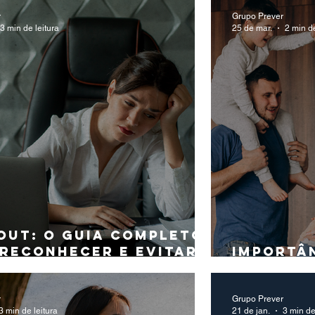
horas
r
Grupo Prever
3 min de leitura
25 de mar.
2 min de
out: o guia completo
 reconhecer e evitar o
Importâ
tamento
dia a di
r
Grupo Prever
3 min de leitura
21 de jan.
3 min de