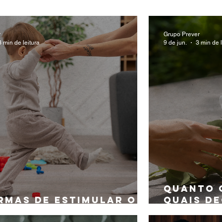
as
Saúde
Teleconsulta
Angeplus
Podcast
r
Grupo Prever
3 min de leitura
9 de jun.
3 min de l
Natal
Quanto 
ormas de estimular o
quais de
nvolvimento infantil
precisa