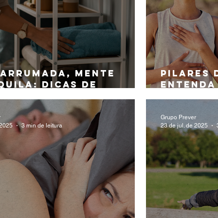
 arrumada, mente
Pilares 
uila: dicas de
entenda 
nização para a casa!
viver m
r
Grupo Prever
 2025
3 min de leitura
23 de jul. de 2025