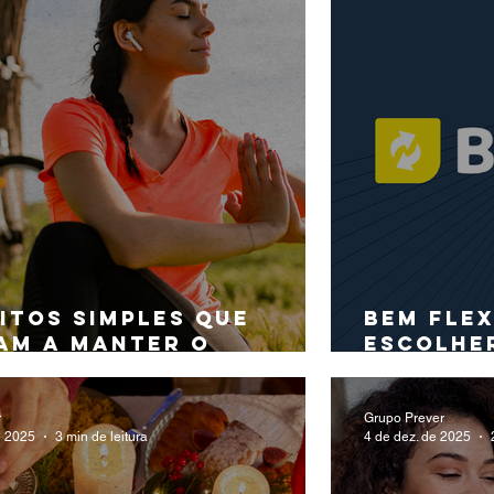
itos simples que
Bem Flex
am a manter o
escolhe
líbrio emocional
para vo
r
Grupo Prever
e 2025
3 min de leitura
4 de dez. de 2025