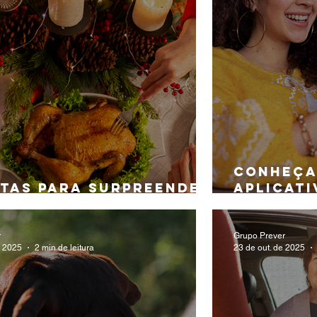
Conheça
itas para surpreender
aplicati
e Natal
associa
r
Grupo Prever
e 2025
2 min de leitura
23 de out. de 2025