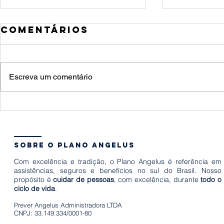
Comentários
Escreva um comentário
Quanto custa
Bem Fl
um funeral e
liber
quais decisões
escol
a família
prote
sobre o plano angelus
precisa tomar
para 
Com excelência e tradição, o Plano Angelus é referência em
em poucas
assistências, seguros e benefícios no sul do Brasil. Nosso
propósito é
cuidar de pessoas
, com excelência, durante
todo o
horas
ciclo de vida
.
Prever Angelus Administradora LTDA
CNPJ: 33.149.334/0001-80