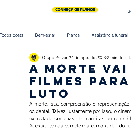
CONHEÇA OS PLANOS
N
Todos posts
Bem-estar
Planos
Assistência funeral
Grupo Prever
24 de ago. de 2023
2 min de leit
Cliniprev
Cremação
Assistências
Saúde
A morte vai
filmes para
Maternidade
Vida
Homenagem
Empreended
luto
A morte, sua compreensão e representação 
ocidental. Talvez justamente por isso, o cine
exercitado centenas de maneiras de retratá-
Acessar temas complexos como a dor do lut