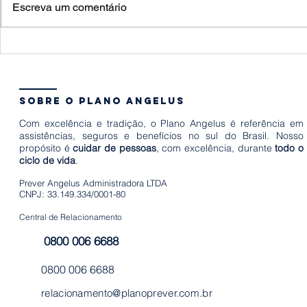
Escreva um comentário
Quant
10 formas de
um fu
estimular o
quais
desenvolvimento
a famí
sobre o plano angelus
infantil
preci
Com excelência e tradição, o Plano Angelus é referência em
em po
assistências, seguros e benefícios no sul do Brasil. Nosso
propósito é
cuidar de pessoas
, com excelência, durante
todo o
hora
ciclo de vida
.
Prever Angelus Administradora LTDA
CNPJ: 33.149.334/0001-80
Central de Relacionamento
0800 006 6688
0800 006 6688
relacionamento@planoprever.com.br