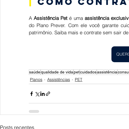
| 
Como contra
A 
Assistência Pet
 é uma 
assistência exclusiv
do Plano Prever. Com ele você garante cuid
patrimônio. Saiba mais e contrate sem sair de
QUER
saúde
qualidade de vida
pet
cuidados
assistência
consu
Planos
Assistências
PET
Posts recentes