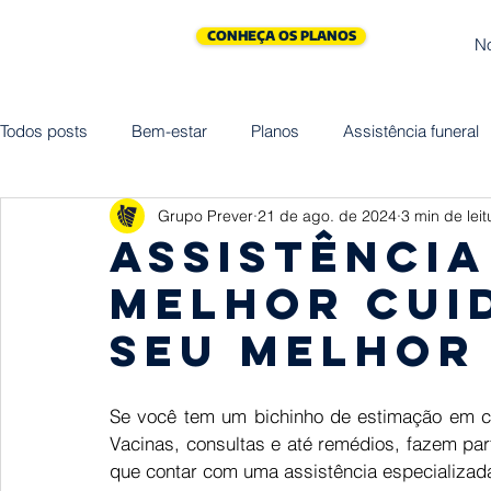
CONHEÇA OS PLANOS
N
Todos posts
Bem-estar
Planos
Assistência funeral
Grupo Prever
21 de ago. de 2024
3 min de leit
Cliniprev
Cremação
Assistências
Saúde
Assistência
melhor cui
Maternidade
Vida
Homenagem
Empreended
seu melhor
Se você tem um bichinho de estimação em ca
Vacinas, consultas e até remédios, fazem par
que contar com uma assistência especializada 