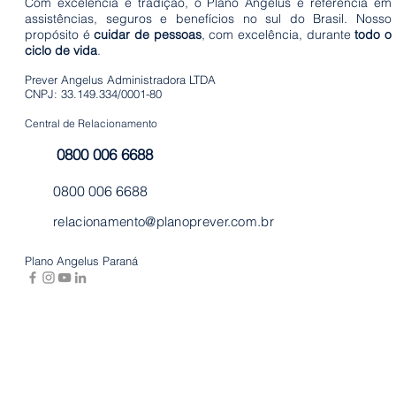
Com excelência e tradição, o Plano Angelus é referência em
em poucas
assistências, seguros e benefícios no sul do Brasil. Nosso
propósito é
cuidar de pessoas
, com excelência, durante
todo o
horas
ciclo de vida
.
Prever Angelus Administradora LTDA
CNPJ: 33.149.334/0001-80
Central de Relacionamento
0800 006 6688
0800 006 6688
relacionamento@planoprever.com.br
Plano Angelus Paraná