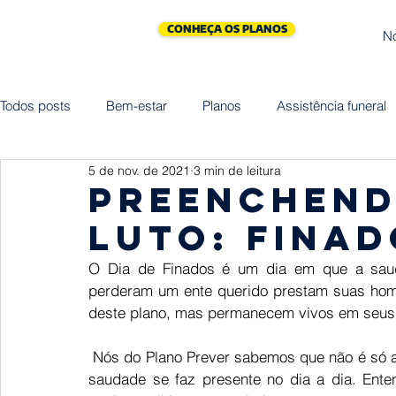
CONHEÇA OS PLANOS
N
Todos posts
Bem-estar
Planos
Assistência funeral
5 de nov. de 2021
3 min de leitura
Cliniprev
Cremação
Assistências
Saúde
Preenchend
luto: Finad
Maternidade
Vida
Homenagem
Empreended
O Dia de Finados é um dia em que a sauda
perderam um ente querido prestam suas hom
deste plano, mas permanecem vivos em seus 
 Nós do Plano Prever sabemos que não é só a despedida que dói e machuca. A vida continua e a 
saudade se faz presente no dia a dia. Enten