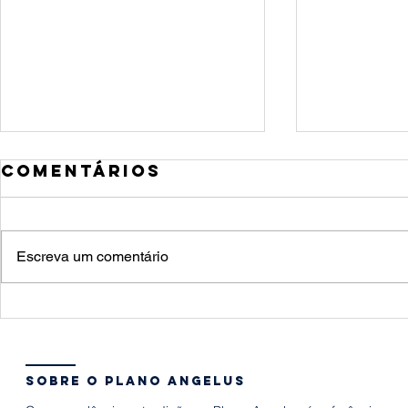
Comentários
Escreva um comentário
Quanto custa
Meu p
um funeral e
morre
quais decisões
fazer
a família
sobre o plano angelus
precisa tomar