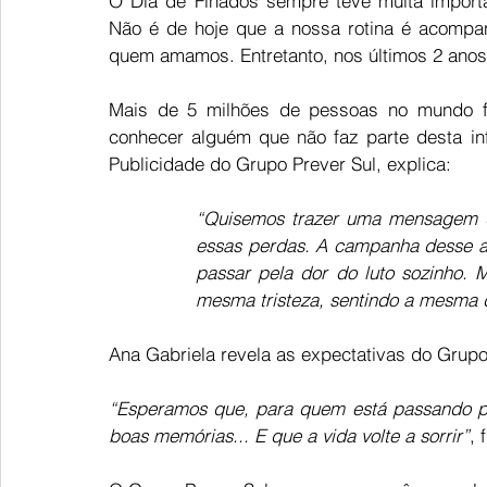
O Dia de Finados sempre teve muita importâ
Não é de hoje que a nossa rotina é acompan
quem amamos. Entretanto, nos últimos 2 anos,
Mais de 5 milhões de pessoas no mundo fi
conhecer alguém que não faz parte desta infe
Publicidade do Grupo Prever Sul, explica: 
“Quisemos trazer uma mensagem d
essas perdas. A campanha desse an
passar pela dor do luto sozinho. 
mesma tristeza, sentindo a mesma d
Ana Gabriela revela as expectativas do Grupo
“Esperamos que, para quem está passando po
boas memórias... E que a vida volte a sorrir”
, 