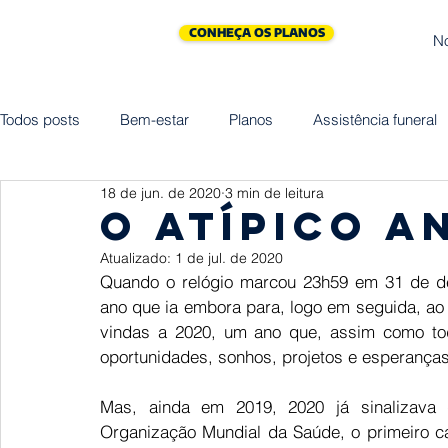
CONHEÇA OS PLANOS
N
Todos posts
Bem-estar
Planos
Assistência funeral
18 de jun. de 2020
3 min de leitura
Cliniprev
Cremação
Assistências
Saúde
O ATÍPICO A
Atualizado:
1 de jul. de 2020
Maternidade
Vida
Homenagem
Empreended
Quando o relógio marcou 23h59 em 31 de de
ano que ia embora para, logo em seguida, ao 
vindas a 2020, um ano que, assim como tod
oportunidades, sonhos, projetos e esperanças
Mas, ainda em 2019, 2020 já sinalizava 
Organização Mundial da Saúde, o primeiro ca