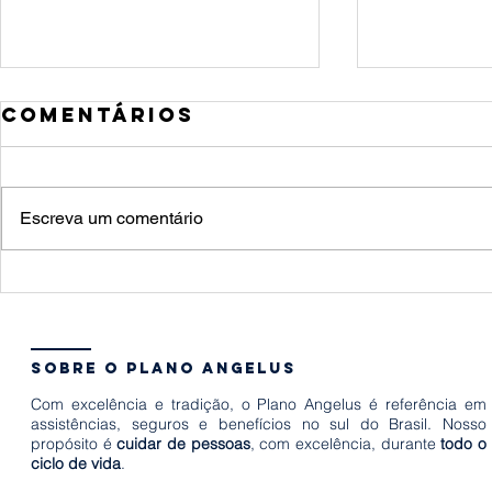
Comentários
Escreva um comentário
Apose
10 formas de
o mel
estimular o
momen
desenvolvimento
começ
sobre o plano angelus
infantil
plane
Com excelência e tradição, o Plano Angelus é referência em
agora
assistências, seguros e benefícios no sul do Brasil. Nosso
propósito é
cuidar de pessoas
, com excelência, durante
todo o
ciclo de vida
.