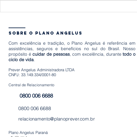
Quant
10 formas de
um fu
estimular o
quais
desenvolvimento
a famí
sobre o plano angelus
infantil
preci
Com excelência e tradição, o Plano Angelus é referência em
em po
assistências, seguros e benefícios no sul do Brasil. Nosso
propósito é
cuidar de pessoas
, com excelência, durante
todo o
hora
ciclo de vida
.
Prever Angelus Administradora LTDA
CNPJ: 33.149.334/0001-80
Central de Relacionamento
0800 006 6688
0800 006 6688
relacionamento@planoprever.com.br
Plano Angelus Paraná