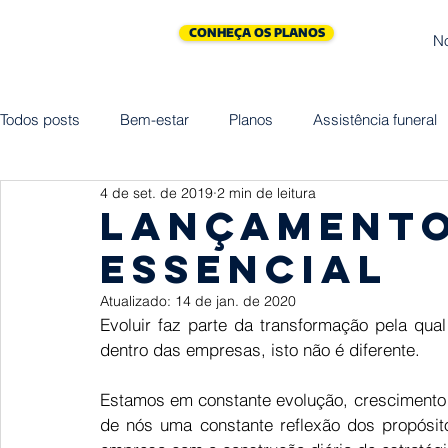
CONHEÇA OS PLANOS
N
Todos posts
Bem-estar
Planos
Assistência funeral
4 de set. de 2019
2 min de leitura
Cliniprev
Cremação
Assistências
Saúde
LANÇAMENTO
ESSENCIAL
Maternidade
Vida
Homenagem
Empreended
Atualizado:
14 de jan. de 2020
Evoluir faz parte da transformação pela qu
dentro das empresas, isto não é diferente.
Estamos em constante evolução, crescimento 
de nós uma constante reflexão dos propósit