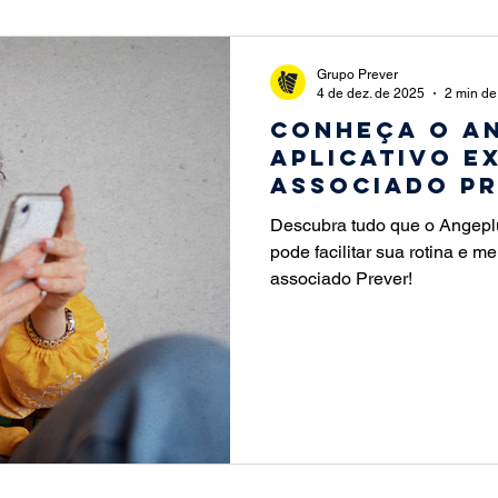
leconsulta
Angeplus
Podcast
PET
Materni
Grupo Prever
4 de dez. de 2025
2 min de 
Conheça o An
em
Natal
aplicativo e
associado Pr
Descubra tudo que o Angeplu
pode facilitar sua rotina e 
associado Prever!