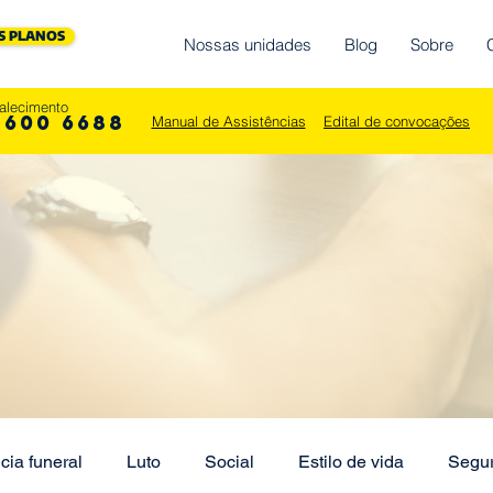
S PLANOS
Nossas unidades
Blog
Sobre
alecimento
 600 6688
Manual de Assistências
Edital de convocações
cia funeral
Luto
Social
Estilo de vida
Segu