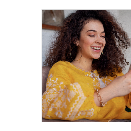
Cremação
Assistências
Saúde
Te
Homenagem
Empreendedorismo
viaj