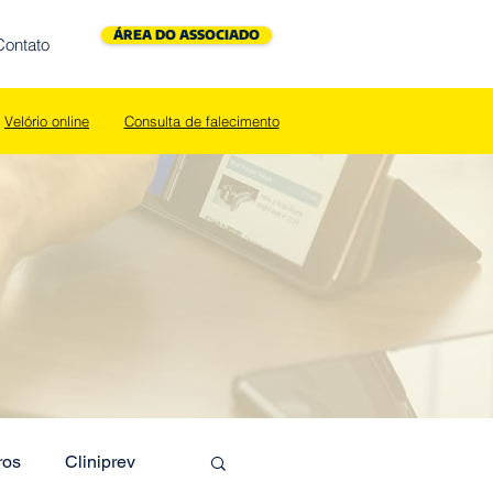
ÁREA DO ASSOCIADO
Contato
Velório o
nline
Consulta de falecimento
ros
Cliniprev