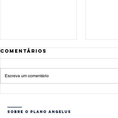
Comentários
Escreva um comentário
Apose
10 formas de
o mel
estimular o
momen
desenvolvimento
começ
sobre o plano angelus
infantil