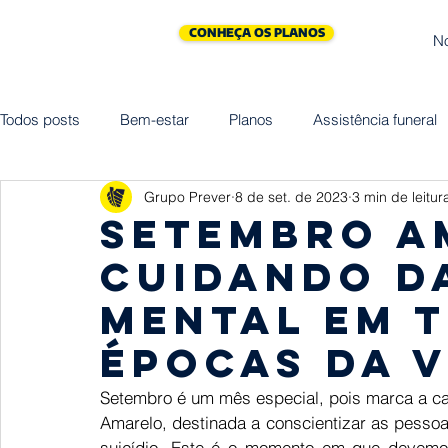
CONHEÇA OS PLANOS
N
Todos posts
Bem-estar
Planos
Assistência funeral
Grupo Prever
8 de set. de 2023
3 min de leitur
Cliniprev
Cremação
Assistências
Saúde
Setembro A
cuidando d
Maternidade
Vida
Homenagem
Empreended
mental em 
épocas da v
Setembro é um mês especial, pois marca a 
Amarelo, destinada a conscientizar as pessoa
suicídio. Este é o momento em que devemos