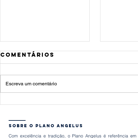
Comentários
Escreva um comentário
Quant
10 formas de
um fu
estimular o
quais
desenvolvimento
a famí
sobre o plano angelus
infantil
preci
Com excelência e tradição, o Plano Angelus é referência em