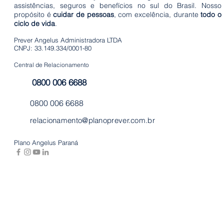
em po
assistências, seguros e benefícios no sul do Brasil. Nosso
propósito é
cuidar de pessoas
, com excelência, durante
todo o
hora
ciclo de vida
.
Prever Angelus Administradora LTDA
CNPJ: 33.149.334/0001-80
Central de Relacionamento
0800 006 6688
0800 006 6688
relacionamento@planoprever.com.br
Plano Angelus Paraná