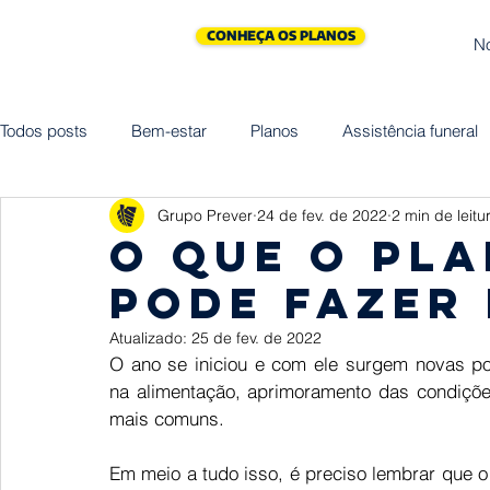
CONHEÇA OS PLANOS
N
Todos posts
Bem-estar
Planos
Assistência funeral
Grupo Prever
24 de fev. de 2022
2 min de leitu
Cliniprev
Cremação
Assistências
Saúde
O que o Pl
pode fazer
Maternidade
Vida
Homenagem
Empreended
Atualizado:
25 de fev. de 2022
O ano se iniciou e com ele surgem novas pos
na alimentação, aprimoramento das condições 
mais comuns.  
Em meio a tudo isso, é preciso lembrar que o