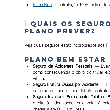
Plano Neo
 - Contratação 100% online, fac
|
Quais os segur
Plano Prever?
Veja quais seguros estão incorporados aos Pl
Plano Bem Estar 
Seguro de Acidentes Pessoais
 — Event
como consequência o óbito do titular e/
vítima; 
Seguro Fratura Óssea por Acidente
 — Tit
calculado de acordo com tabela contratua
Seguro Invalidez Permanente Total ou Pa
direito à indenização, cujo valor é ca
chegar a até R$ 10 mil reais; 