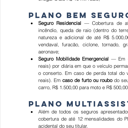
Plano Bem Segur
Seguro Residencial
 — Cobertura de até
incêndio, queda de raio (dentro do ter
natureza e adicional de até R$ 5.000,00
vendaval, furacão, ciclone, tornado, 
aeronave; 
Seguro Mobilidade Emergencial
 — Em 
reais) por diária em que o veículo perman
o conserto. Em caso de perda total do ve
reais). Em 
caso de furto ou roubo
 do seu
carro, R$ 1.500,00 para moto e R$ 500,00
Plano Multiassis
Além de todos os seguros apresentado
cobertura de até 12 mensalidades do Pl
acidental do seu titular. 