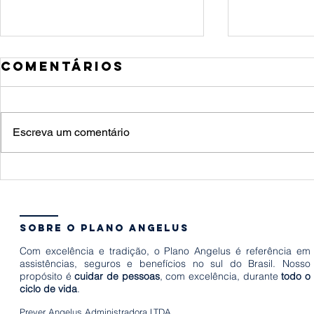
Comentários
Escreva um comentário
Quant
10 formas de
um fu
estimular o
quais
desenvolvimento
a famí
sobre o plano angelus
infantil
preci
Com excelência e tradição, o Plano Angelus é referência em
em po
assistências, seguros e benefícios no sul do Brasil. Nosso
propósito é
cuidar de pessoas
, com excelência, durante
todo o
hora
ciclo de vida
.
Prever Angelus Administradora LTDA