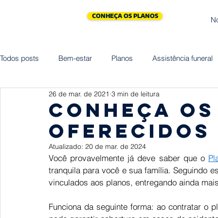
CONHEÇA OS PLANOS
N
Todos posts
Bem-estar
Planos
Assistência funeral
26 de mar. de 2021
3 min de leitura
Cliniprev
Cremação
Assistências
Saúde
Conheça os
oferecidos
Maternidade
Vida
Homenagem
Empreended
Atualizado:
20 de mar. de 2024
Você provavelmente já deve saber que o 
Pl
tranquila para você e sua família. Seguindo est
vinculados aos planos, entregando ainda mai
Funciona da seguinte forma: ao contratar o pl