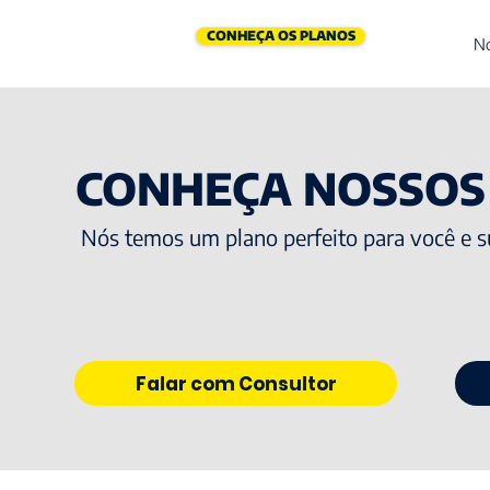
CONHEÇA OS PLANOS
N
CONHEÇA NOSSOS
Nós temos um plano perfeito para você e s
Falar com Consultor