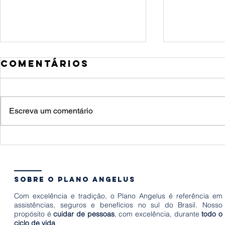
Comentários
Escreva um comentário
10 dicas para
6 dica
gerar menos
facili
lixo e ser mais
adapt
sustentável
um pet
sobre o plano angelus
adoçã
Com excelência e tradição, o Plano Angelus é referência em
assistências, seguros e benefícios no sul do Brasil. Nosso
propósito é
cuidar de pessoas
, com excelência, durante
todo o
ciclo de vida
.