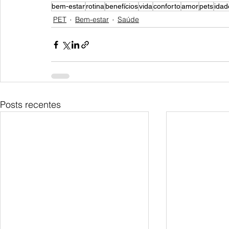
bem-estar
rotina
benefícios
vida
conforto
amor
pets
idad
PET
Bem-estar
Saúde
Posts recentes