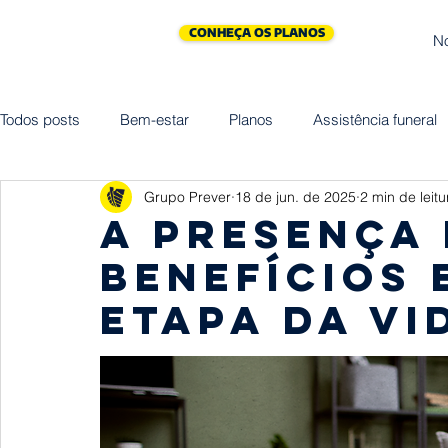
CONHEÇA OS PLANOS
N
Todos posts
Bem-estar
Planos
Assistência funeral
Grupo Prever
18 de jun. de 2025
2 min de leitu
Cliniprev
Cremação
Assistências
Saúde
A presença 
benefícios 
Maternidade
Vida
Homenagem
Empreended
etapa da vi