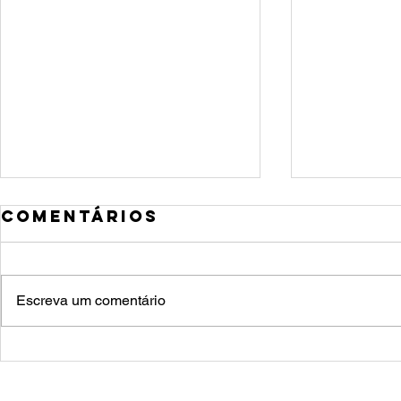
Comentários
Escreva um comentário
7 hábi
Aposentadoria:
simpl
o melhor
ajuda
momento para