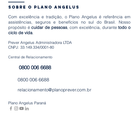
mante
começar a
sobre o plano angelus
equilí
planejar é
Com excelência e tradição, o Plano Angelus é referência em
emoci
agora
assistências, seguros e benefícios no sul do Brasil. Nosso
propósito é
cuidar de pessoas
, com excelência, durante
todo o
ciclo de vida
.
Prever Angelus Administradora LTDA
CNPJ: 33.149.334/0001-80
Central de Relacionamento
0800 006 6688
0800 006 6688
relacionamento@planoprever.com.br
Plano Angelus Paraná