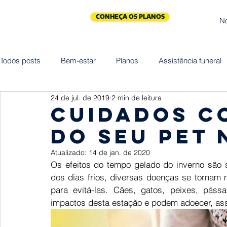
CONHEÇA OS PLANOS
N
Todos posts
Bem-estar
Planos
Assistência funeral
24 de jul. de 2019
2 min de leitura
Cliniprev
Cremação
Assistências
Saúde
CUIDADOS C
DO SEU PET 
Maternidade
Vida
Homenagem
Empreended
Atualizado:
14 de jan. de 2020
Os efeitos do tempo gelado do inverno são 
dos dias frios, diversas doenças se tornam 
para evitá-las. Cães, gatos, peixes, pás
impactos desta estação e podem adoecer, as