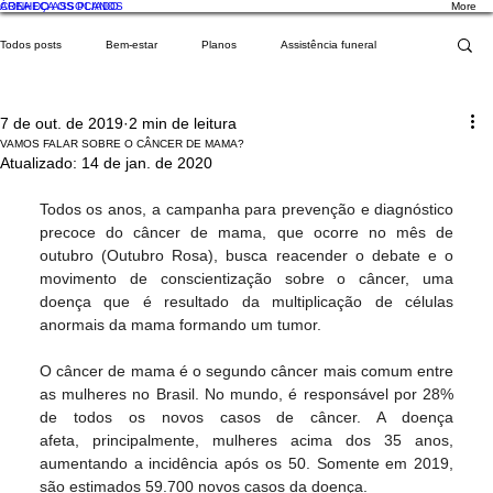
CONHEÇA OS PLANOS
ÁREA DO ASSOCIADO
More
Todos posts
Bem-estar
Planos
Assistência funeral
7 de out. de 2019
2 min de leitura
Luto
Social
Estilo de vida
Seguros
Cliniprev
VAMOS FALAR SOBRE O CÂNCER DE MAMA?
Atualizado:
14 de jan. de 2020
Todos os anos, a campanha para prevenção e diagnóstico 
Cremação
Assistências
Saúde
Teleconsulta
precoce do câncer de mama, que ocorre no mês de 
outubro (Outubro Rosa), busca reacender o debate e o 
movimento de conscientização sobre o câncer, uma 
doença que é resultado da multiplicação de células 
Angeplus
Podcast
PET
Maternidade
Vida
anormais da mama formando um tumor.
O câncer de mama é o segundo câncer mais comum entre 
as mulheres no Brasil. No mundo, é responsável por 28% 
Homenagem
Empreendedorismo
viajem
Natal
de todos os novos casos de câncer. A doença 
afeta, principalmente, mulheres acima dos 35 anos, 
aumentando a incidência após os 50. Somente em 2019, 
são estimados 59.700 novos casos da doença.